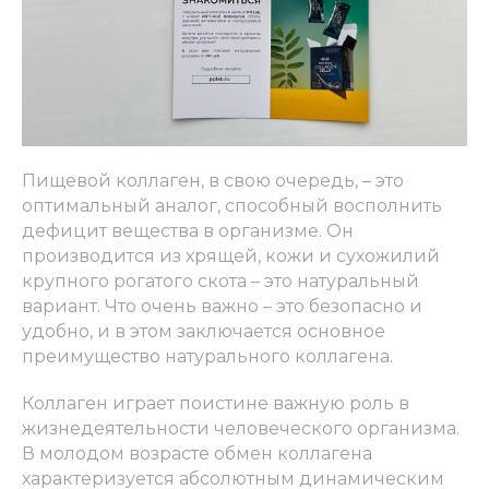
Пищевой коллаген, в свою очередь, – это
оптимальный аналог, способный восполнить
дефицит вещества в организме. Он
производится из хрящей, кожи и сухожилий
крупного рогатого скота – это натуральный
вариант. Что очень важно – это безопасно и
удобно, и в этом заключается основное
преимущество натурального коллагена.
Коллаген играет поистине важную роль в
жизнедеятельности человеческого организма.
В молодом возрасте обмен коллагена
характеризуется абсолютным динамическим