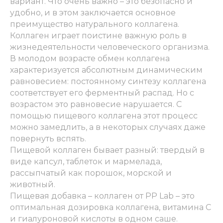
вариант. Что очень важно – это безопасно и
удобно, и в этом заключается основное
преимущество натурального коллагена.
Коллаген играет поистине важную роль в
жизнедеятельности человеческого организма.
В молодом возрасте обмен коллагена
характеризуется абсолютным динамическим
равновесием: постоянному синтезу коллагена
соответствует его ферментный распад. Но с
возрастом это равновесие нарушается. С
помощью пищевого коллагена этот процесс
можно замедлить, а в некоторых случаях даже
повернуть вспять.
Пищевой коллаген бывает разный: твердый в
виде капсул, таблеток и мармелада,
рассыпчатый как порошок, морской и
животный.
Пищевая добавка – коллаген от PP Lab – это
оптимальная дозировка коллагена, витамина С
и гиалуроновой кислоты в одном саше.